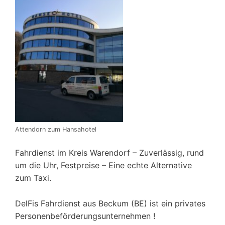
Attendorn zum Hansahotel
Fahrdienst im Kreis Warendorf – Zuverlässig, rund
um die Uhr, Festpreise – Eine echte Alternative
zum Taxi.
DelFis Fahrdienst aus Beckum (BE) ist ein privates
Personenbeförderungsunternehmen !