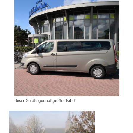
Informationen rund um
beste Online Casinos mit
Skrill 2026
. Dabei spielen schnelle
Zahlungsabwicklungen, geprÃ¼fte Anbieter und
transparente Bedingungen eine wichtige Rolle fÃ¼r
Nutzer in Deutschland.
Wer sich Ã¼ber moderne Zahlungsmethoden und
aktuelle Trends im digitalen GlÃ¼cksspiel
informieren mÃ¶chte, findet hilfreiche
Ãœbersichten zu den
beste Online Casinos mit
Skrill 2026
. Dabei spielen schnelle Transaktionen,
sichere Zahlungsoptionen und attraktive
Bonusangebote eine wichtige Rolle bei der Auswahl
passender Plattformen.
Unser Goldfinger auf großer Fahrt