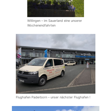
schnelle ZahlungsmÃ¶glichkeiten, transparente
Bedingungen und ein seriÃ¶ser Ãœberblick Ã¼ber
verschiedene Anbieter eine wichtige Rolle fÃ¼r
Willingen – im Sauerland eine unserer
interessierte Nutzer.
Wochenendfahrten
Wer sich Ã¼ber moderne ZahlungsmÃ¶glichkeiten
und aktuelle Trends im digitalen GlÃ¼cksspiel
informieren mÃ¶chte, findet hilfreiche
Informationen rund um
Beste Online Casinos mit
Klarna 2026
. Vergleiche und Erfahrungsberichte
kÃ¶nnen dabei unterstÃ¼tzen, die wichtigsten
Kriterien fÃ¼r eine bewusste Auswahl besser zu
verstehen.
Wer sich Ã¼ber moderne Zahlungsmethoden und
Flughafen Paderborn – unser nächster Flughafen !
sichere Transaktionen im GlÃ¼cksspielbereich
informieren mÃ¶chte, findet hilfreiche