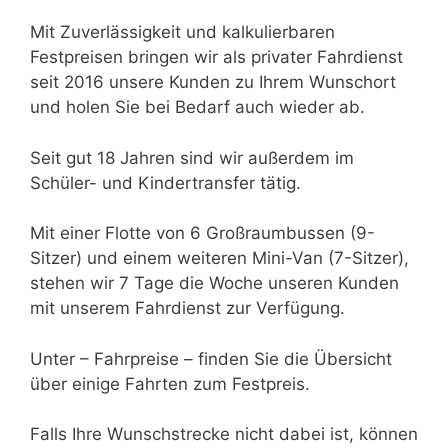
Mit Zuverlässigkeit und kalkulierbaren
Festpreisen bringen wir als privater Fahrdienst
seit 2016 unsere Kunden zu Ihrem Wunschort
und holen Sie bei Bedarf auch wieder ab.
Seit gut 18 Jahren sind wir außerdem im
Schüler- und Kindertransfer tätig.
Mit einer Flotte von 6 Großraumbussen (9-
Sitzer) und einem weiteren Mini-Van (7-Sitzer),
stehen wir 7 Tage die Woche unseren Kunden
mit unserem Fahrdienst zur Verfügung.
Unter – Fahrpreise – finden Sie die Übersicht
über einige Fahrten zum Festpreis.
Falls Ihre Wunschstrecke nicht dabei ist, können